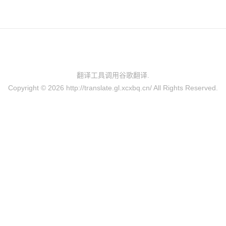
翻译工具调用谷歌翻译.
Copyright © 2026
http://translate.gl.xcxbq.cn/
All Rights Reserved.