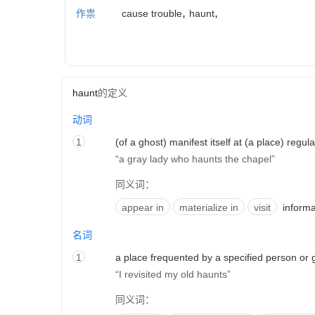
,
,
作祟
cause trouble
haunt
haunt
的定义
动词
1
(of a ghost) manifest itself at (a place) regula
a gray lady who haunts the chapel
同义词：
appear in
materialize in
visit
inform
名词
1
a place frequented by a specified person or 
I revisited my old haunts
同义词：