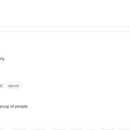
rly.
al：
spook
group of people.